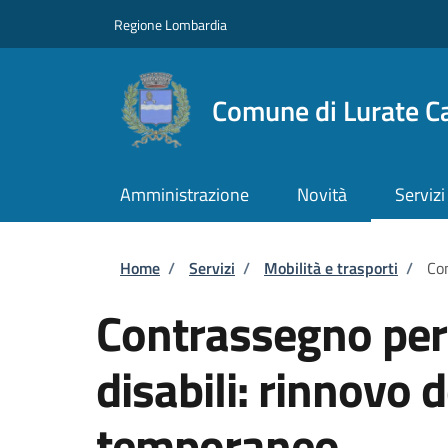
Salta al contenuto principale
Skip to footer content
Regione Lombardia
Comune di Lurate Ca
Amministrazione
Novità
Servizi
Briciole di pane
Home
/
Servizi
/
Mobilità e trasporti
/
Con
Contrassegno per v
disabili: rinnovo
temporaneo