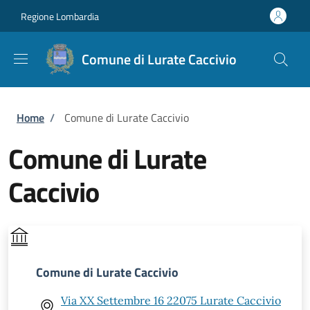
Salta al contenuto principale
Skip to footer content
Regione Lombardia
Comune di Lurate Caccivio
Briciole di pane
Home
/
Comune di Lurate Caccivio
Comune di Lurate
Caccivio
Comune di Lurate Caccivio
Via XX Settembre 16 22075 Lurate Caccivio