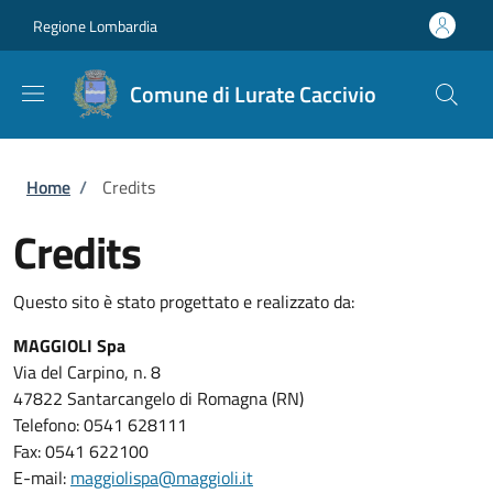
Salta al contenuto principale
Skip to footer content
Regione Lombardia
Comune di Lurate Caccivio
Briciole di pane
Home
/
Credits
Credits
Questo sito è stato progettato e realizzato da:
MAGGIOLI Spa
Via del Carpino, n. 8
47822 Santarcangelo di Romagna (RN)
Telefono: 0541 628111
Fax: 0541 622100
E-mail:
maggiolispa@maggioli.it