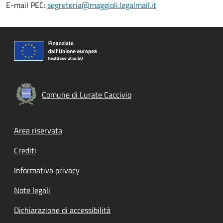
E-mail PEC:
segreteria@maggioli.legalmail.it
Comune di Lurate Caccivio
Footer menu
Area riservata
Crediti
Informativa privacy
Note legali
Dichiarazione di accessibilità