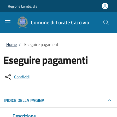
Salta al contenuto principale
Skip to footer content
Regione Lombardia
Comune di Lurate Caccivio
Briciole di pane
Home
/
Eseguire pagamenti
Eseguire pagamenti
Condividi
INDICE DELLA PAGINA
Descrizione