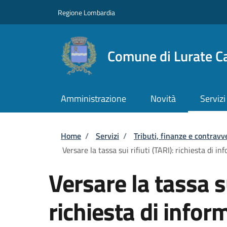
Salta al contenuto principale
Skip to footer content
Regione Lombardia
Comune di Lurate Ca
Amministrazione
Novità
Servizi
Briciole di pane
Home
/
Servizi
/
Tributi, finanze e contravv
Versare la tassa sui rifiuti (TARI): richiesta di in
Versare la tassa su
richiesta di inform