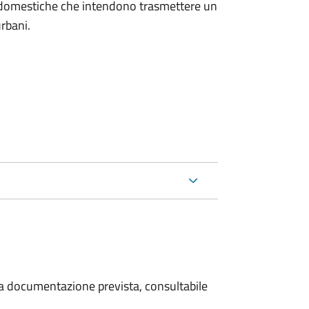
on domestiche che intendono trasmettere un
urbani.
 la documentazione prevista, consultabile