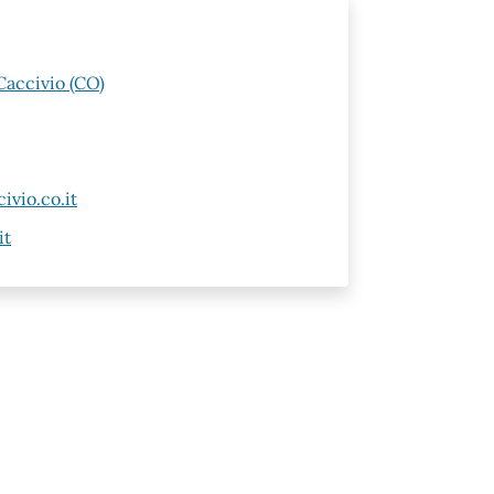
Caccivio (CO)
vio.co.it
it