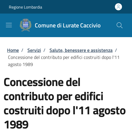
Salta al contenuto principale
Skip to footer content
Regione Lombardia
Comune di Lurate Caccivio
Briciole di pane
Home
/
Servizi
/
Salute, benessere e assistenza
/
Concessione del contributo per edifici costruiti dopo l'11
agosto 1989
Concessione del
contributo per edifici
costruiti dopo l'11 agosto
1989