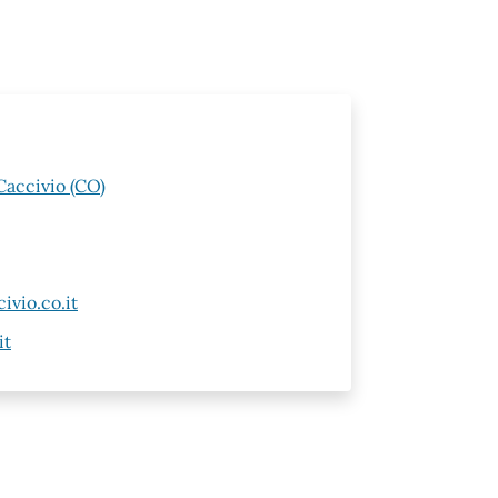
Caccivio (CO)
vio.co.it
it