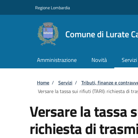
Salta al contenuto principale
Skip to footer content
Regione Lombardia
Comune di Lurate Ca
Amministrazione
Novità
Servizi
Briciole di pane
Home
/
Servizi
/
Tributi, finanze e contravv
Versare la tassa sui rifiuti (TARI): richiesta di 
Versare la tassa su
richiesta di trasmi