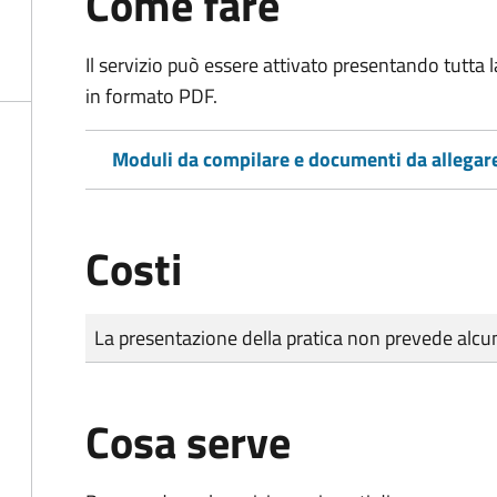
Come fare
Il servizio può essere attivato presentando tutta
in formato PDF.
Moduli da compilare e documenti da allegar
Costi
Tipo di pagamento
Importo
La presentazione della pratica non prevede al
Cosa serve