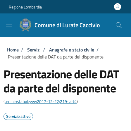
Salta al contenuto principale
Skip to footer content
Regione Lombardia
Comune di Lurate Caccivio
Briciole di pane
Home
/
Servizi
/
Anagrafe e stato civile
/
Presentazione delle DAT da parte del disponente
Presentazione delle DAT
da parte del disponente
(
urn:nir:stato:legge:2017-12-22;219~art4
)
Servizio attivo