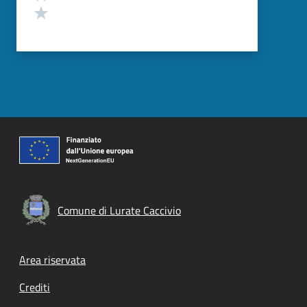
Valuta 1 stelle su 5
Comune di Lurate Caccivio
Footer menu
Area riservata
Crediti