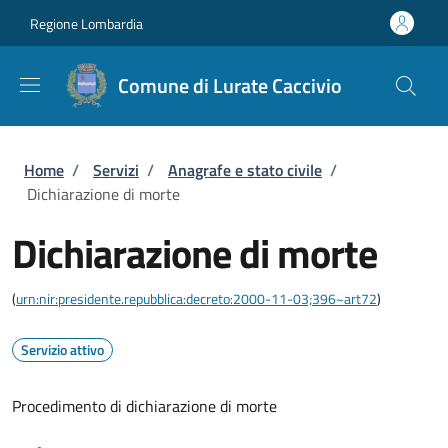
Salta al contenuto principale
Skip to footer content
Regione Lombardia
Comune di Lurate Caccivio
Briciole di pane
Home
/
Servizi
/
Anagrafe e stato civile
/
Dichiarazione di morte
Dichiarazione di morte
(
urn:nir:presidente.repubblica:decreto:2000-11-03;396~art72
)
Servizio attivo
Procedimento di dichiarazione di morte