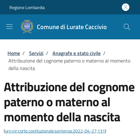
Salta al contenuto principale
Skip to footer content
Regione Lombardia
Comune di Lurate Caccivio
Briciole di pane
Home
/
Servizi
/
Anagrafe e stato civile
/
Attribuzione del cognome paterno o materno al momento
della nascita
Attribuzione del cognome
paterno o materno al
momento della nascita
(
urn:nir:corte.costituzionale:sentenza:2022-04-27;131
)