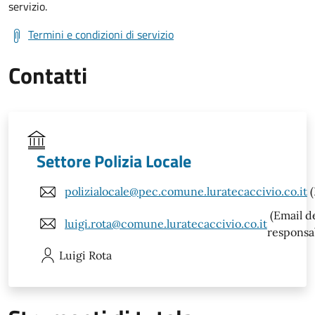
servizio.
Termini e condizioni di servizio
Contatti
Settore Polizia Locale
polizialocale@pec.comune.luratecaccivio.co.it
(
(Email d
luigi.rota@comune.luratecaccivio.co.it
responsa
Luigi
Rota