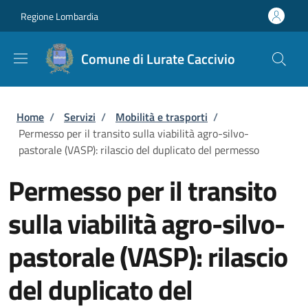
Salta al contenuto principale
Skip to footer content
Regione Lombardia
Comune di Lurate Caccivio
Briciole di pane
Home
/
Servizi
/
Mobilità e trasporti
/
Permesso per il transito sulla viabilità agro-silvo-
pastorale (VASP): rilascio del duplicato del permesso
Permesso per il transito
sulla viabilità agro-silvo-
pastorale (VASP): rilascio
del duplicato del