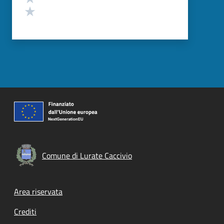
Valuta 1 stelle su 5
Comune di Lurate Caccivio
Footer menu
Area riservata
Crediti