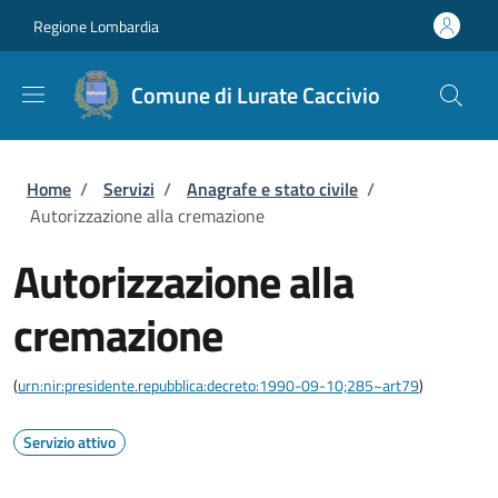
Salta al contenuto principale
Skip to footer content
Regione Lombardia
Comune di Lurate Caccivio
Briciole di pane
Home
/
Servizi
/
Anagrafe e stato civile
/
Autorizzazione alla cremazione
Autorizzazione alla
cremazione
(
urn:nir:presidente.repubblica:decreto:1990-09-10;285~art79
)
Servizio attivo