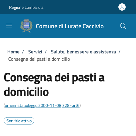
Salta al contenuto principale
Skip to footer content
Regione Lombardia
Comune di Lurate Caccivio
Briciole di pane
Home
/
Servizi
/
Salute, benessere e assistenza
/
Consegna dei pasti a domicilio
Consegna dei pasti a
domicilio
(
urn:nir:stato:legge:2000-11-08;328~art6
)
Servizio attivo