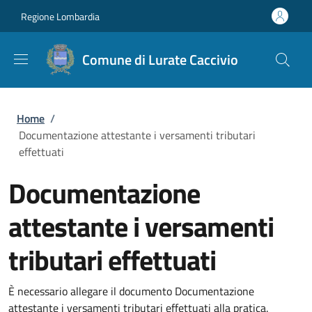
Salta al contenuto principale
Skip to footer content
Regione Lombardia
Comune di Lurate Caccivio
Briciole di pane
Home
/
Documentazione attestante i versamenti tributari
effettuati
Documentazione
attestante i versamenti
tributari effettuati
È necessario allegare il documento Documentazione
attestante i versamenti tributari effettuati alla pratica.