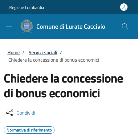
Salta al contenuto principale
Skip to footer content
Regione Lombardia
Comune di Lurate Caccivio
Briciole di pane
Home
/
Servizi sociali
/
Chiedere la concessione di bonus economici
Chiedere la concessione
di bonus economici
Condividi
Normativa di riferimento