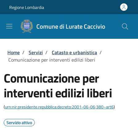
Salta al contenuto principale
Skip to footer content
Regione Lombardia
Comune di Lurate Caccivio
Briciole di pane
Home
/
Servizi
/
Catasto e urbanistica
/
Comunicazione per interventi edilizi liberi
Comunicazione per
interventi edilizi liberi
(
urn:nir:presidente.repubblica:decreto:2001-06-06;380~art6
)
Servizio attivo