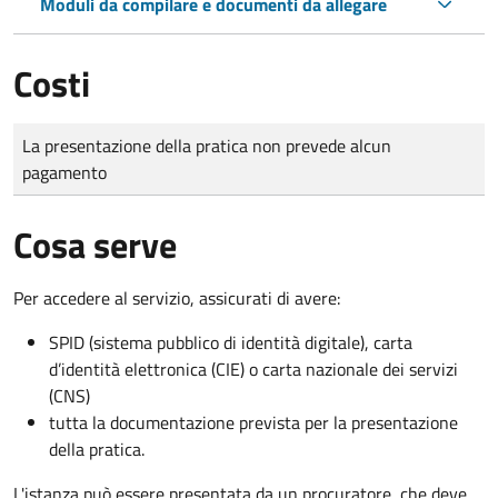
Moduli da compilare e documenti da allegare
Costi
Tipo di pagamento
Importo
La presentazione della pratica non prevede alcun
pagamento
Cosa serve
Per accedere al servizio, assicurati di avere:
SPID (sistema pubblico di identità digitale), carta
d’identità elettronica (CIE) o carta nazionale dei servizi
(CNS)
tutta la documentazione prevista per la presentazione
della pratica.
L'istanza può essere presentata da un procuratore, che deve